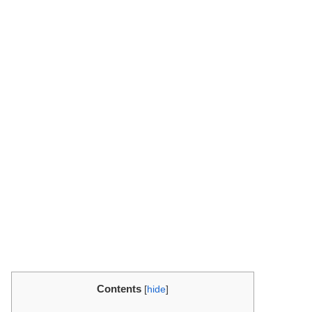
Contents
[
hide
]