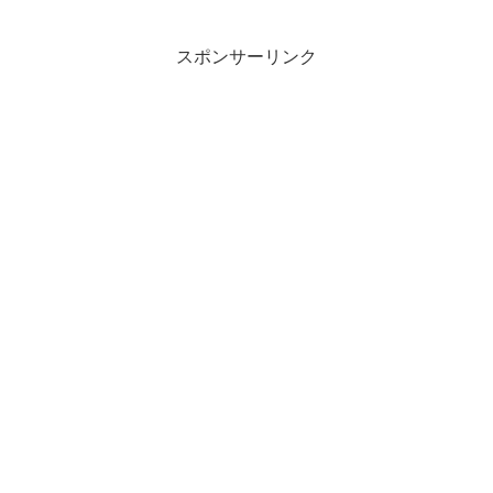
しています。ぜひ参考にして頂ければ幸
いです。
スポンサーリンク