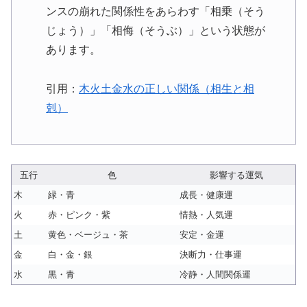
ンスの崩れた関係性をあらわす「相乗（そう
じょう）」「相侮（そうぶ）」という状態が
あります。
引用：
木火土金水の正しい関係（相生と相
剋）
五行
色
影響する運気
木
緑・青
成長・健康運
火
赤・ピンク・紫
情熱・人気運
土
黄色・ベージュ・茶
安定・金運
金
白・金・銀
決断力・仕事運
水
黒・青
冷静・人間関係運