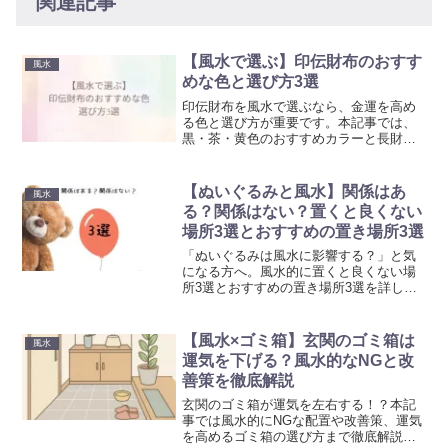
関連記事
【風水で選ぶ】印伝財布のおすす
風水
めな色と選び方3選
印伝財布を風水で選ぶなら、金運を高め
る色と選び方が重要です。本記事では、
黒・茶・黄色のおすすめカラーと長財布
の利点を解説しています。ぜひ参考にし
て頂ければ幸いです。
【ぬいぐるみと風水】関係はあ
風水
る？関係はない？置くと良くない
場所3選とおすすめの置き場所3選
「ぬいぐるみは風水に影響する？」と気
になる方へ。風水的に置くと良くない場
所3選とおすすめの置き場所3選を詳しく
解説しています。運気を上げる配置のコ
ツも紹介し、風水を気にしすぎず快適な
インテリアを楽しむ方法を紹介していま
【風水×ゴミ箱】玄関のゴミ箱は
風水
す。ぜひ参考にしていただければ幸いで
運気を下げる？風水的なNGと改
す。
善策を徹底解説
玄関のゴミ箱が運気を左右する！？本記
事では風水的にNGな配置や改善策、運気
を高めるゴミ箱の選び方まで徹底解説し