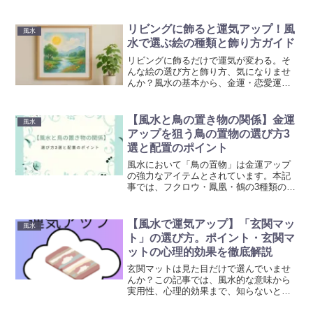
ています。素材・色・方角の選び方やお
すすめアイテムも紹介しています。是非
参考にして頂ければ幸いです。
リビングに飾ると運気アップ！風
風水
水で選ぶ絵の種類と飾り方ガイド
リビングに飾るだけで運気が変わる。そ
んな絵の選び方と飾り方、気になりませ
んか？風水の基本から、金運・恋愛運・
健康運を引き寄せるモチーフと色、飾る
方角まで徹底解説しています。是非参考
にして頂ければ幸いです。
【風水と鳥の置き物の関係】金運
風水
アップを狙う鳥の置物の選び方3
選と配置のポイント
風水において「鳥の置物」は金運アップ
の強力なアイテムとされています。本記
事では、フクロウ・鳳凰・鶴の3種類の鳥
の置物の選び方や風水的な意味を詳しく
解説しています。さらに、玄関・リビン
グ・オフィスなど運気を最大限に引き出
【風水で運気アップ】「玄関マッ
風水
す配置のポイントも紹介します。ぜひ参
ト」の選び方。ポイント・玄関マ
考にして頂ければ幸いです。
ットの心理的効果を徹底解説
玄関マットは見た目だけで選んでいませ
んか？この記事では、風水的な意味から
実用性、心理的効果まで、知らないと損
する選び方を5つのステップで丁寧に解説