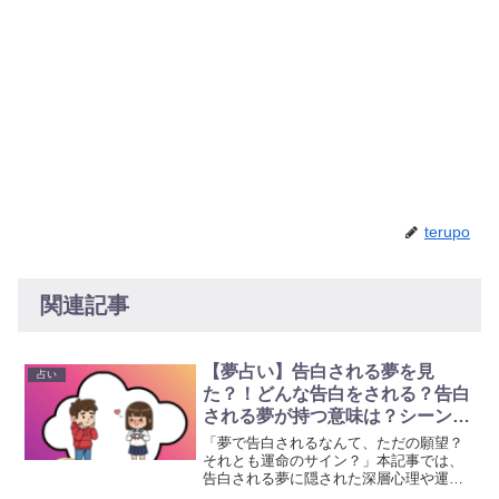
terupo
関連記事
【夢占い】告白される夢を見
占い
た？！どんな告白をされる？告白
される夢が持つ意味は？シーン別
に徹底解説
「夢で告白されるなんて、ただの願望？
それとも運命のサイン？」本記事では、
告白される夢に隠された深層心理や運気
の変化、登場人物やシチュエーション別