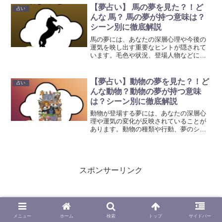
いです。
【夢占い】 馬の夢を見た？！ど
占い
んな 馬？ 馬の夢が持つ意味は？
シーン別に徹底解説
馬の夢には、あなたの深層心理や今後の
運気を映し出す重要なヒントが隠されて
います。毛色や状況、登場人物などによ
って意味は大きく異なります。本記事で
はシーン別・状況別にその意味を徹底的
に解説しています。ぜひ参考にして頂け
【夢占い】動物の夢を見た？！ど
占い
れば幸いです。
んな動物？動物の夢が持つ意味
は？シーン別に徹底解説
動物が登場する夢には、あなたの深層心
理や運気の変化が反映されていることが
あります。動物の種類や行動、夢のシチ
ュエーションによって意味は大きく異な
ります。本記事ではシーン別・状況別に
動物の夢の意味を詳しく紹介し、夢を見
た後に取るべき行動や開運のヒントまで
解説しています。ぜひ参考にして頂けれ
スポンサーリンク
ば幸いです。
メニュー
ホーム
検索
トップ
サイドバー