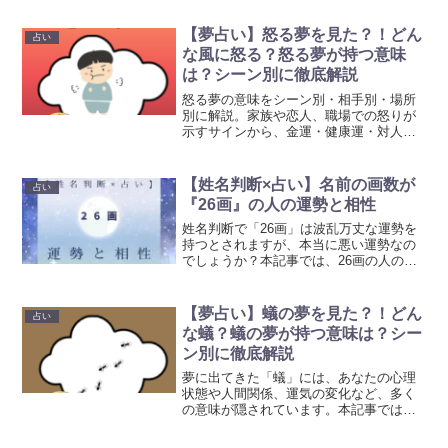
の具体的な意味を徹底解説しています。
ぜひ参考にして頂ければ幸いです。
【夢占い】怒る夢を見た？！どん
占い
な風に怒る？怒る夢が持つ意味
は？シーン別に徹底解説
怒る夢の意味をシーン別・相手別・場所
別に解説。家族や恋人、職場での怒りが
示すサインから、金運・健康運・対人運
の変化、見た後に取るべき具体的行動ま
でをわかりやすく解説してます。ぜひ参
考にして頂ければ幸いです。
【姓名判断×占い】名前の画数が
占い
『26画』の人の運勢と相性
姓名判断で「26画」は波乱万丈な運勢を
持つとされますが、本当に悪い運勢なの
でしょうか？本記事では、26画の人の性
格や仕事・恋愛運、相性の良い相手を詳
しく解説しています。ぜひ参考にして頂
ければ幸いです。
【夢占い】蟻の夢を見た？！どん
占い
な蟻？蟻の夢が持つ意味は？シー
ン別に徹底解説
夢に出てきた「蟻」には、あなたの心理
状態や人間関係、運気の変化など、多く
の意味が隠されています。本記事では、
蟻の夢をシーン別・状況別に丁寧に解説
しています。ぜひ参考にして頂ければ幸