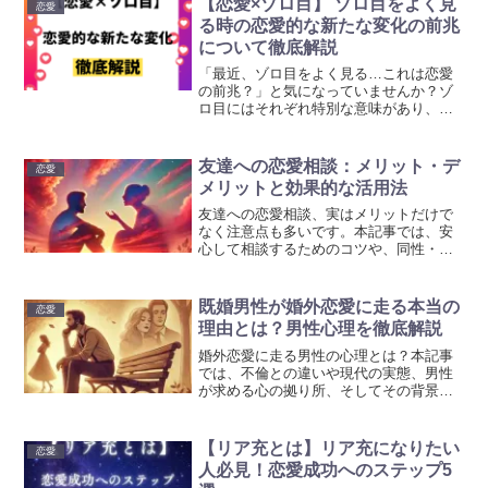
【恋愛×ゾロ目】 ゾロ目をよく見
恋愛
す。ぜひ参考にして頂ければ幸いです。
る時の恋愛的な新たな変化の前兆
について徹底解説
「最近、ゾロ目をよく見る…これは恋愛
の前兆？」と気になっていませんか？ゾ
ロ目にはそれぞれ特別な意味があり、新
しい恋の始まりや関係の進展を示すこと
も。本記事では、ゾロ目の種類ごとに恋
愛における意味を徹底解説しています。
友達への恋愛相談：メリット・デ
恋愛
ぜひ参考にして頂ければ幸いです。
メリットと効果的な活用法
友達への恋愛相談、実はメリットだけで
なく注意点も多いです。本記事では、安
心して相談するためのコツや、同性・異
性による違い、効果的な相談方法までを
詳しく解説しています。是非参考にして
頂ければ幸いです。
既婚男性が婚外恋愛に走る本当の
恋愛
理由とは？男性心理を徹底解説
婚外恋愛に走る男性の心理とは？本記事
では、不倫との違いや現代の実態、男性
が求める心の拠り所、そしてその背景に
ある感情を丁寧に解説しています。さら
に、婚外恋愛のリスクや防ぐための具体
策も紹介しています。是非参考にして頂
【リア充とは】リア充になりたい
恋愛
ければ幸いです。
人必見！恋愛成功へのステップ5