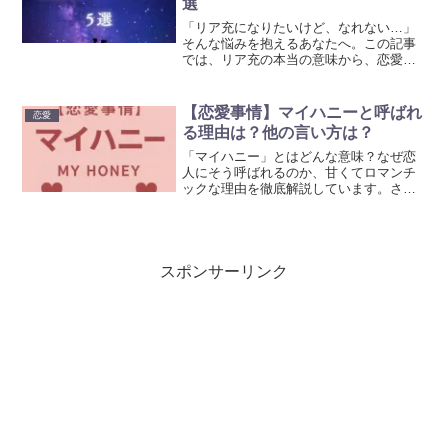
選
「リア充になりたいけど、なれない…」
そんな悩みを抱えるあなたへ。この記事
では、リア充の本当の意味から、恋愛を
成功に導く5つのステップまでをわかりや
すく解説しています。ぜひ参考にして頂
ければ幸いです。
【恋愛事情】マイハニーと呼ばれ
恋愛
る理由は？他の言い方は？
「マイハニー」とはどんな意味？なぜ恋
人にそう呼ばれるのか、甘くてロマンチ
ックな理由を徹底解説しています。さら
に「ベイビー」「スウィーティー」など
他にも使える愛称も紹介！英語での愛情
表現に興味がある方、恋人との距離をも
っと縮めたい方は必見です。是非参考に
して頂ければ幸いです。
スポンサーリンク