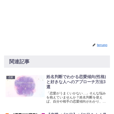
terupo
関連記事
姓名判断でわかる恋愛傾向(性格)
恋愛
と好きな人へのアプローチ方法3
選
「恋愛がうまくいかない…」そんな悩み
を抱えていませんか？姓名判断を使え
ば、自分や相手の恋愛傾向がわかり、効
果的なアプローチ方法が見つかります。
本記事では、姓名判断の基本から恋愛タ
イプ別の攻略法まで詳しく解説していま