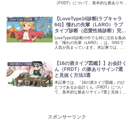
（FODT）について、基本的な脈ありサイ
ン7選と見抜く方法3選を丁寧にお伝えし
ます。飲み飲みカウンセラー（FODT）の
言動が気になり、「これって脈あり？」
【LoveType16診断(ラブキャラ
Love Type 16診断
と迷っている方は、相手の本音を見極め
64)】憧れの先輩（LARO）ラブ
るチェックポイントをぜひ確認してみて
タイプ診断（恋愛性格診断）完全
ください。
ガイド
LoveType16診断の中でも特に注目を集め
る「憧れの先輩（LARO）」は、SNSで
人気が高まっています。本記事では、憧
れの先輩（LARO）の性格特徴から恋愛傾
向、相性の良いタイプ・悪いタイプ、仕
事の向き不向きまでを整理して詳しく解
【16の酒タイプ図鑑】】お会計く
16の酒タイプ図鑑
説しています。ぜひ参考にして頂ければ
ん（FRDT）の脈ありサイン7選
幸いです。
と見抜く方法3選
本記事では、「16の酒タイプ図鑑」のひ
とつであるお会計くん（FRDT）につい
て、基本的な脈ありサイン7選と見抜く方
法3選を丁寧にお伝えします。お会計くん
（FRDT）の言動が気になり、「これって
脈あり？」と迷っている方は、相手の本
音を見極めるチェックポイントをぜひ確
認してみてください。
スポンサーリンク