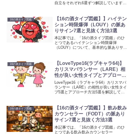
自立をそれぞれ6選ずつ解説しています。
本記事では、最後の恋人（FAPE）の基本
的な性格から恋愛での行動傾向、魅力が
伝わる理由までを丁寧に整理していま
【16の酒タイプ図鑑】】ハイテン
16の酒タイプ図鑑
す。ぜひ最後まで読んで頂ければ幸いで
ション時限爆弾（LOUY）の脈あ
す。
りサイン7選と見抜く方法3選
本記事では、「16の酒タイプ図鑑」のひ
とつであるハイテンション時限爆弾
（LOUY）について、基本的な脈ありサイ
ン7選と見抜く方法3選を丁寧にお伝えし
ます。ハイテンション時限爆弾（LOUY）
の言動が気になり、「これって脈あ
【LoveType16(ラブキャラ64)】
16の酒タイプ図鑑
り？」と迷っている方は、相手の本音を
カリスマバランサー（LARE）相
見極めるチェックポイントをぜひ確認し
性が良い女性タイプとアプローチ
てみてください。
方法
LoveType16（ラブキャラ64）カリスマバ
ランサー（LARE）の相性が良い女性タイ
プ5選とアプローチ方法5選を解説してい
ます。カリスマバランサー（LARE）の相
性が良い女性やアプローチ方法が気にな
る方はぜひ参考にして頂ければ幸いで
【16の酒タイプ図鑑】】飲み飲み
16の酒タイプ図鑑
す。
カウンセラー（FODT）の脈あり
サイン7選と見抜く方法3選
本記事では、「16の酒タイプ図鑑」のひ
とつである飲み飲みカウンセラー