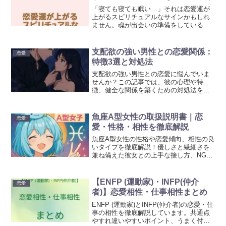
「寝ても寝ても眠い…」それは恋愛運が
上がるスピリチュアルなサインかもしれ
ません。魂が出会いの準備をしている今
こそ、自分を整えるチャンス。恋愛の前
兆や眠い時期の過ごし方をわかりやすく
解説します。是非参考にして頂ければ幸
支配欲の強い男性との恋愛関係：
恋愛
いです。
特徴3選と対処法
支配欲の強い男性との恋愛に悩んでいま
せんか？この記事では、彼の心理や特
徴、健全な関係を築くための対処法をわ
かりやすく解説しています。共感しなが
ら読み進められる内容で、恋愛に悩むあ
なたの心を軽くするヒントが満載です。
魚座A型女性の取扱説明書｜恋
恋愛
是非参考にして頂ければ幸いです。
愛・性格・相性を徹底解説
魚座A型女性の性格や恋愛傾向、相性の良
いタイプを徹底解説！優しさと繊細さを
兼ね備えた彼女との上手な接し方、NGワ
ード、脈ありサインまで網羅。深く理解
して信頼関係を築くヒントが満載です。
是非参考にして頂ければ幸いです。
【ENFP (運動家)・INFP(仲介
恋愛
者)】恋愛相性・仕事相性まとめ
ENFP (運動家)とINFP(仲介者)の恋愛・仕
事の相性を徹底解説しています。共通点
やすれ違いやすいポイント、うまく付き