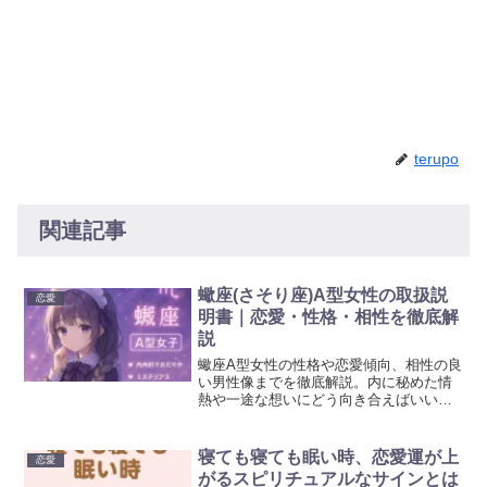
terupo
関連記事
蠍座(さそり座)A型女性の取扱説
恋愛
明書｜恋愛・性格・相性を徹底解
説
蠍座A型女性の性格や恋愛傾向、相性の良
い男性像までを徹底解説。内に秘めた情
熱や一途な想いにどう向き合えばいいの
か、具体的なヒントが満載です。是非参
考にして頂ければ幸いです。
寝ても寝ても眠い時、恋愛運が上
恋愛
がるスピリチュアルなサインとは