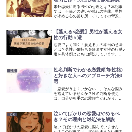
婚外恋愛に走る男性の心理とは？本記事
では、不倫との違いや現代の実態、男性
が求める心の拠り所、そしてその背景に
ある感情を丁寧に解説しています。さら
に、婚外恋愛のリスクや防ぐための具体
策も紹介しています。是非参考にして頂
【萎える×恋愛】男性が萎える女
恋愛
ければ幸いです。
性の行動５選
恋愛でよく聞く「萎える」の本当の意味
とは？男性が気持ちを冷ます女性の行動5
選を具体例とともに解説しています。恋
愛がうまくいかない理由を知り、好印象
を与えるポイントも学べます。是非参考
にして頂ければ幸いです。
姓名判断でわかる恋愛傾向(性格)
恋愛
と好きな人へのアプローチ方法3
選
「恋愛がうまくいかない…」そんな悩み
を抱えていませんか？姓名判断を使え
ば、自分や相手の恋愛傾向がわかり、効
果的なアプローチ方法が見つかります。
本記事では、姓名判断の基本から恋愛タ
イプ別の攻略法まで詳しく解説していま
泣いてばかりの恋愛はやめるべ
恋愛
す。ぜひ参考にして頂ければ幸いです。
き？その理由と対処法を解説
泣いてばかりの恋愛に悩んでいません
か？この記事では、涙が止まらない理由