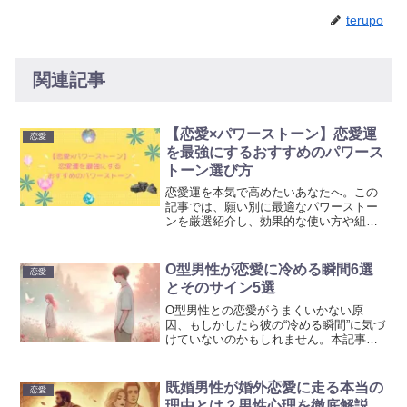
terupo
関連記事
【恋愛×パワーストーン】恋愛運
恋愛
を最強にするおすすめのパワース
トーン選び方
恋愛運を本気で高めたいあなたへ。この
記事では、願い別に最適なパワーストー
ンを厳選紹介し、効果的な使い方や組み
合わせまで徹底解説しています。直感で
選ぶ“最強の恋愛石”の見つけ方も紹介して
います。是非参考にして頂ければ幸いで
O型男性が恋愛に冷める瞬間6選
恋愛
す。
とそのサイン5選
O型男性との恋愛がうまくいかない原
因、もしかしたら彼の“冷める瞬間”に気づ
けていないのかもしれません。本記事で
は、O型男性の恋愛傾向から冷める理
由・サイン、関係を長続きさせる秘訣ま
でを徹底解説しています。是非参考にし
既婚男性が婚外恋愛に走る本当の
恋愛
て頂ければ幸いです。
理由とは？男性心理を徹底解説