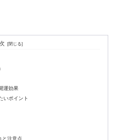
次
」
開運効果
たいポイント
れと注意点